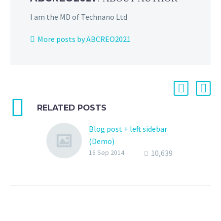
I am the MD of Technano Ltd
More posts by ABCREO2021
RELATED POSTS
Blog post + left sidebar
(Demo)
10,639
Lorem Ipsum. Proin
16 Sep 2014
gravida nibh vel velit
auctor aliquet. Aenean
sollicitudin, lorem quis
bibendum auctor, nisi elit
consequat ipsum, nec