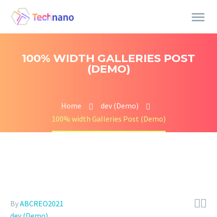
100% WIDTH GALLERIES POST
(DEMO)
Home
dev (Demo)
100% width Galleries Post (Demo)


By
ABCREO2021
dev (Demo)