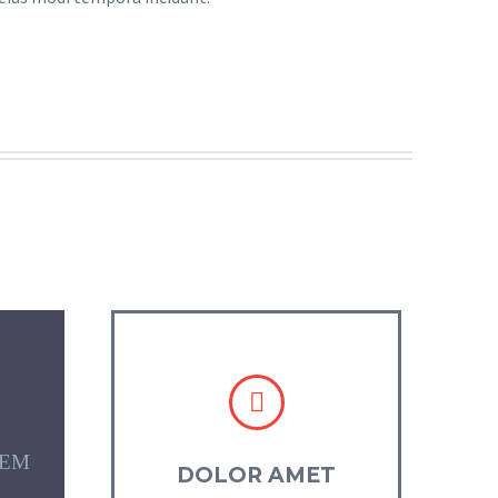


REM
DOLOR AMET