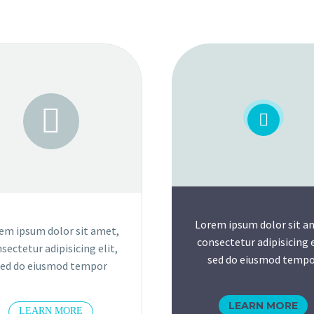




Lorem ipsum dolor sit a
em ipsum dolor sit amet,
consectetur adipisicing e
sectetur adipisicing elit,
sed do eiusmod tempo
sed do eiusmod tempor
LEARN MORE
LEARN MORE