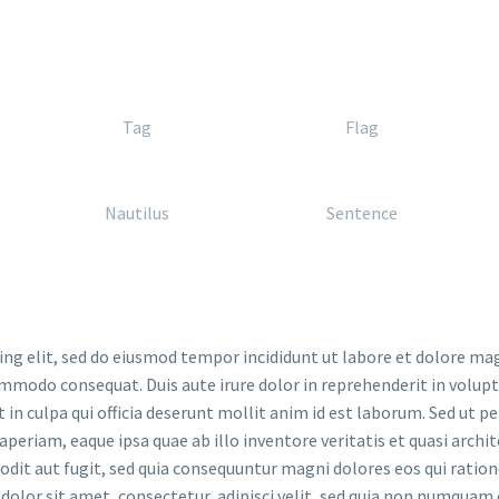
Tag
Flag
Nautilus
Sentence
ing elit, sed do eiusmod tempor incididunt ut labore et dolore ma
ommodo consequat. Duis aute irure dolor in reprehenderit in volupta
in culpa qui officia deserunt mollit anim id est laborum. Sed ut p
riam, eaque ipsa quae ab illo inventore veritatis et quasi archit
odit aut fugit, sed quia consequuntur magni dolores eos qui rati
 dolor sit amet, consectetur, adipisci velit, sed quia non numquam