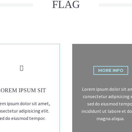
FLAG


MORE INFO
Lorem ipsum dolor sit a
LOREM IPSUM SIT
consectetur adipisicing e
em ipsum dolor sit amet,
sed do eiusmod tempo
sectetur adipisicing elit.
incididunt ut labore et d
ed do eiusmod tempor.
magna aliqua.