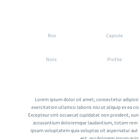
Box
Capsule
Note
Profile
Lorem ipsum dolor sit amet, consectetur adipisic
exercitation ullamco laboris nisi ut aliquip ex ea c
Excepteur sint occaecat cupidatat non proident, sunt 
accusantium doloremque laudantium, totam rem ape
ipsam voluptatem quia voluptas sit aspernatur aut 
est, qui dolorem ipsum quia