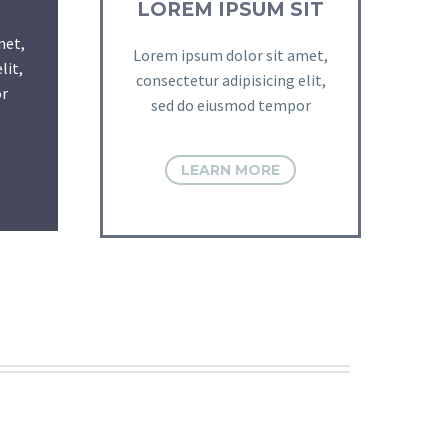
LOREM IPSUM SIT
met,
Lorem ipsum dolor sit amet,
lit,
consectetur adipisicing elit,
r
sed do eiusmod tempor
LEARN MORE