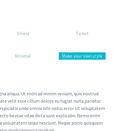
Shield
Ticket
Minimal
Make your own style
gna aliqua. Ut enim ad minim veniam, quis nostrud
te velit esse cillum dolore eu fugiat nulla pariatur.
erspiciatis unde omnis iste natus error sit voluptatem
ecto beatae vitae dicta sunt explicabo. Nemo enim
one voluptatem sequi nesciunt. Neque porro quisquam
 eius modi tempora incidunt.