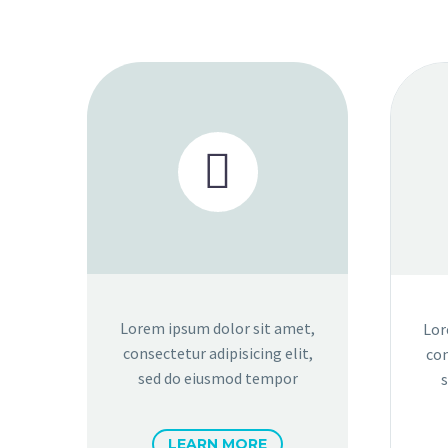


Lorem ipsum dolor sit amet,
Lor
consectetur adipisicing elit,
con
sed do eiusmod tempor
LEARN MORE