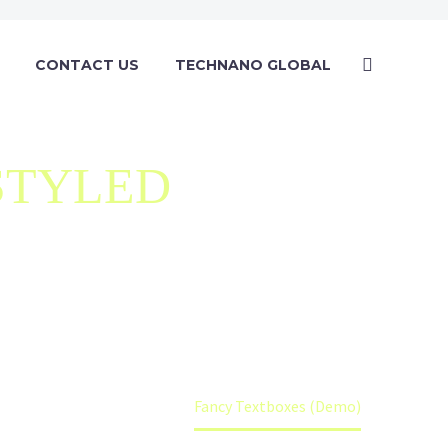
CONTACT US
TECHNANO GLOBAL
BOXES
STYLED
 crazy awesome box styles and designs
 There are no limits for your creativity!
Elements (Demo)
Fancy Textboxes (Demo)