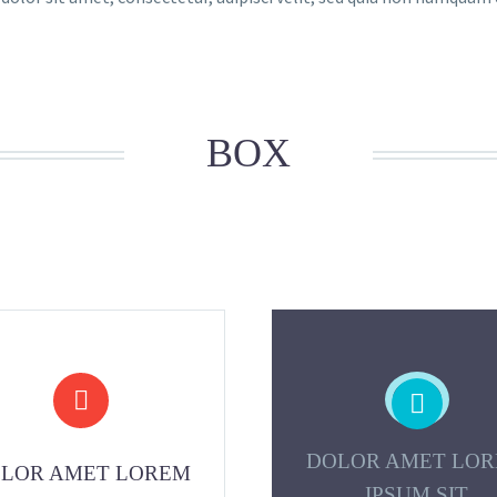
BOX




DOLOR AMET LO
LOR AMET LOREM
IPSUM SIT