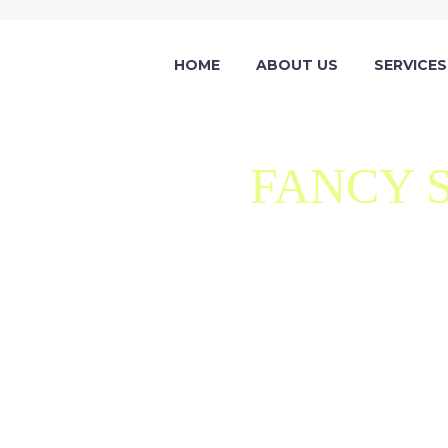
HOME
ABOUT US
SERVICES
FANCY 
Be creative. You can combine and mix all these
as you wish, getting your very own special look.
Home