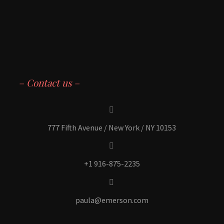
– Contact us –


777 Fifth Avenue / New York / NY 10153


+1 916-875-2235


paula@emerson.com