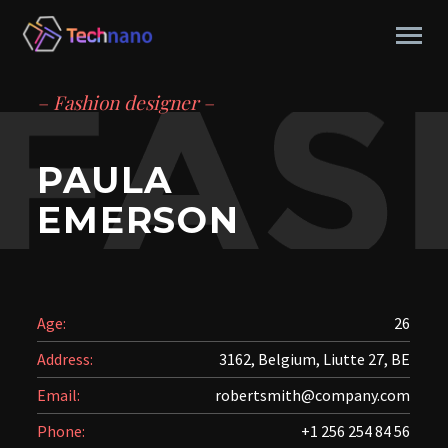
– Fashion designer –
PAULA
EMERSON
Age:
26
Address:
3162, Belgium, Liutte 27, BE
Email:
robertsmith@company.com
Phone:
+1 256 254 84 56