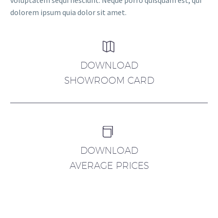
voluptatem sequi nesciunt. Neque porro quisquam est, qui
dolorem ipsum quia dolor sit amet.


DOWNLOAD
SHOWROOM CARD


DOWNLOAD
AVERAGE PRICES