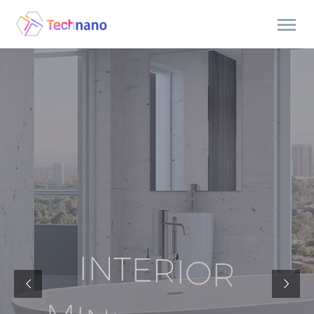
I
N
T
E
R
I
O
R
M
I
N
I
M
A
L
I