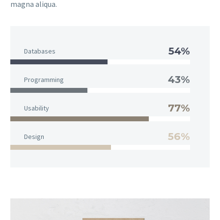
magna aliqua.
54%
Databases
43%
Programming
77%
Usability
56%
Design