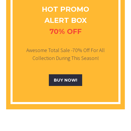
HOT PROMO
ALERT BOX
70% OFF
Awesome Total Sale -70% Off For All
Collection During This Season!
BUY NOW!