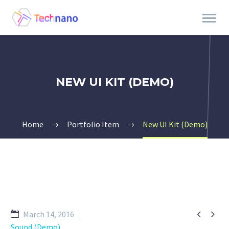
NEW UI KIT (DEMO)
Home
Portfolio Item
New UI Kit (Demo)


March 14, 2016
Sound (Demo)