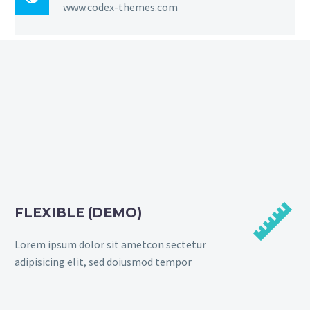
www.codex-themes.com


FLEXIBLE (DEMO)
Lorem ipsum dolor sit ametcon sectetur
adipisicing elit, sed doiusmod tempor