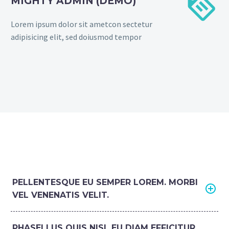


MIGHTY ADMIN (DEMO)
Lorem ipsum dolor sit ametcon sectetur
adipisicing elit, sed doiusmod tempor
PELLENTESQUE EU SEMPER LOREM. MORBI
VEL VENENATIS VELIT.
PHASELLUS QUIS NISL EU DIAM EFFICITUR