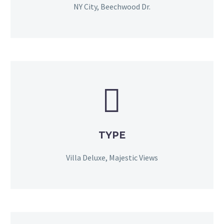
NY City, Beechwood Dr.


TYPE
Villa Deluxe, Majestic Views