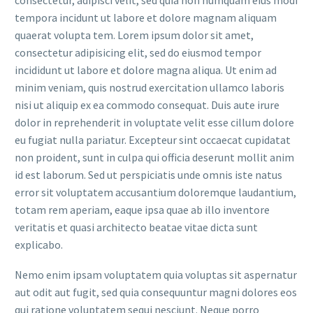
consectetur, adipisci velit, sed quia non numquam eius modi
tempora incidunt ut labore et dolore magnam aliquam
quaerat volupta tem. Lorem ipsum dolor sit amet,
consectetur adipisicing elit, sed do eiusmod tempor
incididunt ut labore et dolore magna aliqua. Ut enim ad
minim veniam, quis nostrud exercitation ullamco laboris
nisi ut aliquip ex ea commodo consequat. Duis aute irure
dolor in reprehenderit in voluptate velit esse cillum dolore
eu fugiat nulla pariatur. Excepteur sint occaecat cupidatat
non proident, sunt in culpa qui officia deserunt mollit anim
id est laborum. Sed ut perspiciatis unde omnis iste natus
error sit voluptatem accusantium doloremque laudantium,
totam rem aperiam, eaque ipsa quae ab illo inventore
veritatis et quasi architecto beatae vitae dicta sunt
explicabo.
Nemo enim ipsam voluptatem quia voluptas sit aspernatur
aut odit aut fugit, sed quia consequuntur magni dolores eos
qui ratione voluptatem sequi nesciunt. Neque porro