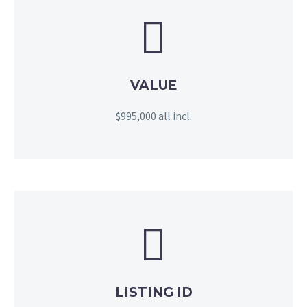


VALUE
$995,000 all incl.


LISTING ID