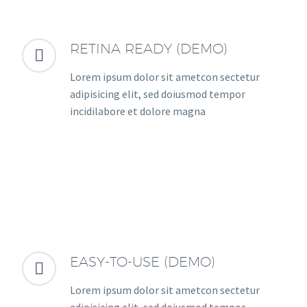
RETINA READY (DEMO)


Lorem ipsum dolor sit ametcon sectetur
adipisicing elit, sed doiusmod tempor
incidilabore et dolore magna
EASY-TO-USE (DEMO)


Lorem ipsum dolor sit ametcon sectetur
adipisicing elit, sed doiusmod tempor