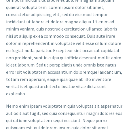
tempora incidunt ut labore et dolore magnam aliquam
quaerat volupta tem. Lorem ipsum dolor sit amet,
consectetur adipisicing elit, sed do eiusmod tempor
incididunt ut labore et dolore magna aliqua. Ut enim ad
minim veniam, quis nostrud exercitation ullamco laboris
nisi ut aliquip ex ea commodo consequat. Duis aute irure
dolor in reprehenderit in voluptate velit esse cillum dolore
eu fugiat nulla pariatur. Excepteur sint occaecat cupidatat
non proident, sunt in culpa qui officia deserunt mollit anim
id est laborum. Sed ut perspiciatis unde omnis iste natus
error sit voluptatem accusantium doloremque laudantium,
totam rem aperiam, eaque ipsa quae ab illo inventore
veritatis et quasi architecto beatae vitae dicta sunt
explicabo.
Nemo enim ipsam voluptatem quia voluptas sit aspernatur
aut odit aut fugit, sed quia consequuntur magni dolores eos
qui ratione voluptatem sequi nesciunt. Neque porro
quisquam est, qui dolorem ipsum quia dolor sit amet,