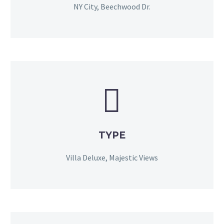
NY City, Beechwood Dr.


TYPE
Villa Deluxe, Majestic Views