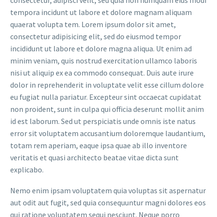
consectetur, adipisci velit, sed quia non numquam eius modi
tempora incidunt ut labore et dolore magnam aliquam
quaerat volupta tem. Lorem ipsum dolor sit amet,
consectetur adipisicing elit, sed do eiusmod tempor
incididunt ut labore et dolore magna aliqua. Ut enim ad
minim veniam, quis nostrud exercitation ullamco laboris
nisi ut aliquip ex ea commodo consequat. Duis aute irure
dolor in reprehenderit in voluptate velit esse cillum dolore
eu fugiat nulla pariatur. Excepteur sint occaecat cupidatat
non proident, sunt in culpa qui officia deserunt mollit anim
id est laborum. Sed ut perspiciatis unde omnis iste natus
error sit voluptatem accusantium doloremque laudantium,
totam rem aperiam, eaque ipsa quae ab illo inventore
veritatis et quasi architecto beatae vitae dicta sunt
explicabo.
Nemo enim ipsam voluptatem quia voluptas sit aspernatur
aut odit aut fugit, sed quia consequuntur magni dolores eos
qui ratione voluptatem sequi nesciunt. Neque porro