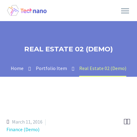
REAL ESTATE 02 (DEMO)
Home
Portfolio Item
Real Estate 02 (Demo)


March 11, 2016
Finance (Demo)