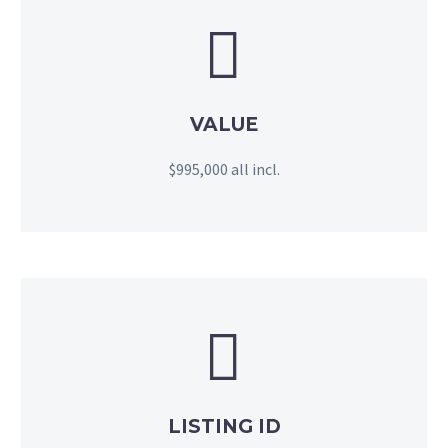


VALUE
$995,000 all incl.


LISTING ID