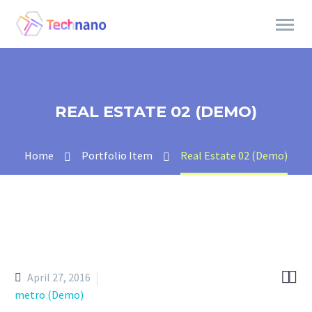
REAL ESTATE 02 (DEMO)
Home
Portfolio Item
Real Estate 02 (Demo)


April 27, 2016
metro (Demo)