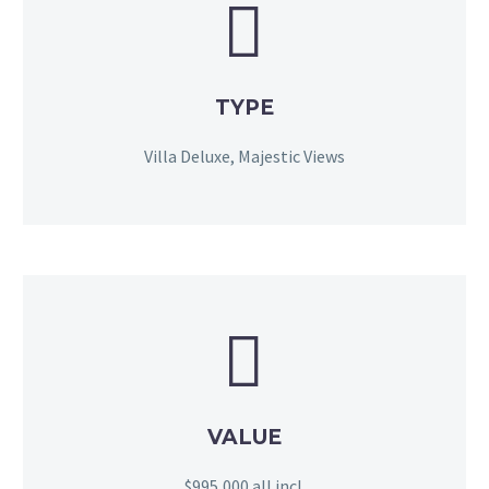


TYPE
Villa Deluxe, Majestic Views


VALUE
$995,000 all incl.