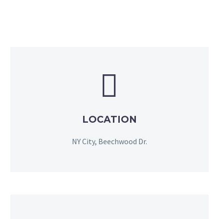


LOCATION
NY City, Beechwood Dr.