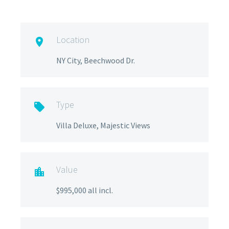
Location

NY City, Beechwood Dr.
Type

Villa Deluxe, Majestic Views
Value

$995,000 all incl.