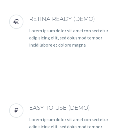
RETINA READY (DEMO)


Lorem ipsum dolor sit ametcon sectetur
adipisicing elit, sed doiusmod tempor
incidilabore et dolore magna
EASY-TO-USE (DEMO)


Lorem ipsum dolor sit ametcon sectetur
adipisicing elit, sed doiusmod tempor