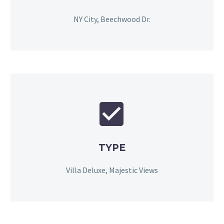
NY City, Beechwood Dr.


TYPE
Villa Deluxe, Majestic Views