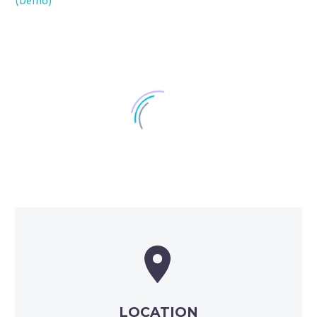
(Demo)


LOCATION