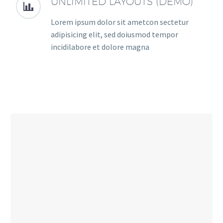
UNLIMITED LAYOUTS (DEMO)


Lorem ipsum dolor sit ametcon sectetur
adipisicing elit, sed doiusmod tempor
incidilabore et dolore magna