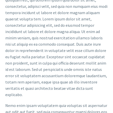
quisquam est, qui dolorem ipsum quia dolor sit amet,
consectetur, adipisci velit, sed quia non numquam eius modi
tempora incidunt ut labore et dolore magnam aliquam
quaerat volupta tem. Lorem ipsum dolor sit amet,
consectetur adipisicing elit, sed do eiusmod tempor
incididunt ut labore et dolore magna aliqua. Ut enim ad
minim veniam, quis nostrud exercitation ullamco laboris
nisi ut aliquip ex ea commodo consequat. Duis aute irure
dolor in reprehenderit in voluptate velit esse cillum dolore
eu fugiat nulla pariatur. Excepteur sint occaecat cupidatat
non proident, sunt in culpa qui officia deserunt mollit anim
id est laborum. Sed ut perspiciatis unde omnis iste natus
error sit voluptatem accusantium doloremque laudantium,
totam rem aperiam, eaque ipsa quae ab illo inventore
veritatis et quasi architecto beatae vitae dicta sunt
explicabo.
Nemo enim ipsam voluptatem quia voluptas sit aspernatur
aut odit aut fugit, sed quia consequuntur magni dolores eos