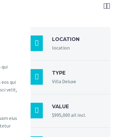


LOCATION

location
 qui
TYPE

Villa Deluxe
 eos qui
ci velit,
VALUE

$995,000 all incl.
quam eius
tetur