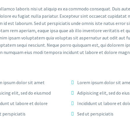
llamco laboris nisi ut aliquip ex ea commodo consequat. Duis aute
dolore eu fugiat nulla pariatur. Excepteur sint occaecat cupidatat 
im id est laborum. Sed ut perspiciatis unde omnis iste natus error si
m rem aperiam, eaque ipsa quae ab illo inventore veritatis et qu
nim ipsam voluptatem quia voluptas sit aspernatur aut odit aut fu
uptatem sequi nesciunt. Neque porro quisquam est, qui dolorem ip
ia non numquam eius modi tempora incidunt ut labore et dolore ma
 ipsum dolor sit amet
Lorem ipsum dolor sit am
sicing elit, sed do eiusmod
Adipisicing elit, sed do ei
idunt ut labore et dolore
Incididunt ut labore et dol
t perspiciatis
Sed ut perspiciatis