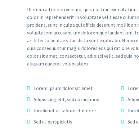
Ut enim ad minim veniam, quis nostrud exercitation u
dolor in reprehenderit in voluptate velit esse cillum 
proident, sunt in culpa qui officia deserunt mollit an
voluptatem accusantium doloremque laudantium, tota
architecto beatae vitae dicta sunt explicabo. Nemo e
quia consequuntur magni dolores eos qui ratione vol
dolor sit amet, consectetur, adipisci velit, sed qu
aliquam quaerat voluptatem.
Lorem ipsum dolor sit amet
Lorem
Adipisicing elit, sed do eiusmod
Adipi
Incididunt ut labore et dolore
Incid
Sed ut perspiciatis
Sed u