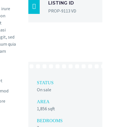
LISTING ID

 irure
PROP-9113 VD
non
t
asi
git, sed
sum quia
gnam
et
STATUS
On sale
usmod
ore
AREA
1,856 sqft
BEDROOMS