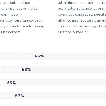
niam, quis nostrud
ad minim veniam, quis nostru
 ullamco laboris nisi ut
exercitation ullamco laboris n
 ea commodo
commodo consequat. exercit
exercitation ullamco ipsum
ullamco ipsum dolor sit amet
et, consectetur adi pisicing
consectetur adi pisicing elit, 
o eiusmod tem.
eiusmod temdolor.
LITY & DESIGN
46%
RAMMING
58%
NG
55%
BASES
87%