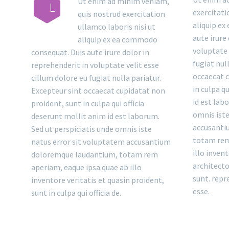
Ut enim ad minim veniam,
L
exercitati
quis nostrud exercitation
aliquip e
ullamco laboris nisi ut
aute irure
aliquip ex ea commodo
voluptate 
consequat. Duis aute irure dolor in
fugiat nul
reprehenderit in voluptate velit esse
occaecat c
cillum dolore eu fugiat nulla pariatur.
in culpa q
Excepteur sint occaecat cupidatat non
id est lab
proident, sunt in culpa qui officia
omnis iste
deserunt mollit anim id est laborum.
accusanti
Sed ut perspiciatis unde omnis iste
totam rem
natus error sit voluptatem accusantium
illo invent
doloremque laudantium, totam rem
architecto
aperiam, eaque ipsa quae ab illo
sunt. repr
inventore veritatis et quasin proident,
esse.
sunt in culpa qui officia de.