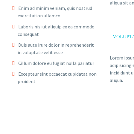
aliqua sit a
Enim ad minim veniam, quis nostrud
exercitation ullamco
Laboris nisi ut aliquip ex ea commodo
consequat
VOLUPTA
Duis aute irure dolor in reprehenderit
in voluptate velit esse
Lorem ipsum
Cillum dolore eu fugiat nulla pariatur
adipisicing
incididunt 
Excepteur sint occaecat cupidatat non
aliqua.
proident