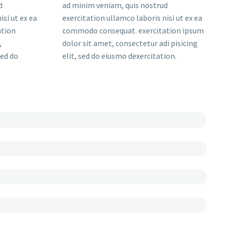
d
ad minim veniam, quis nostrud
isi ut ex ea
exercitation ullamco laboris nisi ut ex ea
ation
commodo consequat. exercitation ipsum
,
dolor sit amet, consectetur adi pisicing
sed do
elit, sed do eiusmo dexercitation.