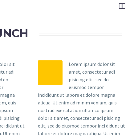


UNCH
lor sit
Lorem ipsum dolor sit
tur adi
amet, consectetur adi
ed do
pisicing elit, sed do
or
eiusmod tempor
e magna
incididunt ut labore et dolore magna
am, quis
aliqua. Ut enim ad minim veniam, quis
 ipsum
nostrud exercitation ullamco ipsum
i pisicing
dolor sit amet, consectetur adi pisicing
ci didunt ut
elit, sed do eiusmod tempor inci didunt ut
a. Ut enim
labore et dolore magna aliqua. Ut enim