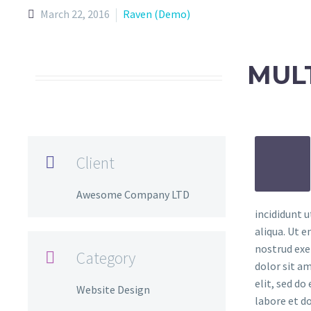
March 22, 2016
Raven (Demo)
MUL
Client

Awesome Company LTD
incididunt 
aliqua. Ut 
nostrud exe
Category

dolor sit am
elit, sed do
Website Design
labore et d