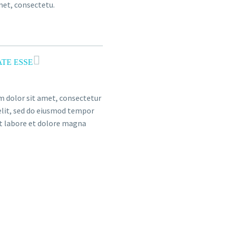
met, consectetu.
TE ESSE
 dolor sit amet, consectetur
 elit, sed do eiusmod tempor
ut labore et dolore magna