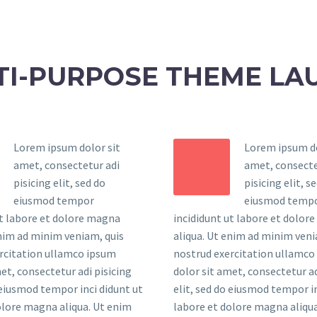
TI-PURPOSE THEME LA
Lorem ipsum dolor sit
Lorem ipsum do
amet, consectetur adi
amet, consecte
pisicing elit, sed do
pisicing elit, s
eiusmod tempor
eiusmod temp
ut labore et dolore magna
incididunt ut labore et dolor
enim ad minim veniam, quis
aliqua. Ut enim ad minim veni
rcitation ullamco ipsum
nostrud exercitation ullamco
et, consectetur adi pisicing
dolor sit amet, consectetur ad
 eiusmod tempor inci didunt ut
elit, sed do eiusmod tempor in
olore magna aliqua. Ut enim
labore et dolore magna aliqu