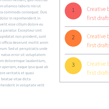
on ullamco laboris nisi ut
Creative 
1
x ea commodo consequat. Duis
first draf
 dolor in reprehenderit in
velit esse cillum dolore eu
la pariatur. Excepteur sint
Creative 
2
upidatat non proident, sunt
ui officia deserunt mollit anim
first draf
orum. Sed ut perspiciatis unde
 natus error sit voluptatem
um doloremque laudantium,
Creative 
3
 aperiam, eaque ipsa quae ab
first draf
ore veritatis et quasi
 beatae vitae dicta
ehenderit in voluptate velit