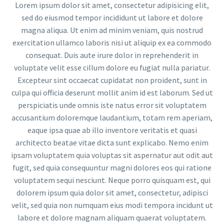
Lorem ipsum dolor sit amet, consectetur adipisicing elit,
sed do eiusmod tempor incididunt ut labore et dolore
magna aliqua. Ut enim ad minim veniam, quis nostrud
exercitation ullamco laboris nisi ut aliquip ex ea commodo
consequat. Duis aute irure dolor in reprehenderit in
voluptate velit esse cillum dolore eu fugiat nulla pariatur.
Excepteur sint occaecat cupidatat non proident, sunt in
culpa qui officia deserunt mollit anim id est laborum. Sed ut
perspiciatis unde omnis iste natus error sit voluptatem
accusantium doloremque laudantium, totam rem aperiam,
eaque ipsa quae ab illo inventore veritatis et quasi
architecto beatae vitae dicta sunt explicabo. Nemo enim
ipsam voluptatem quia voluptas sit aspernatur aut odit aut
fugit, sed quia consequuntur magni dolores eos qui ratione
voluptatem sequi nesciunt. Neque porro quisquam est, qui
dolorem ipsum quia dolor sit amet, consectetur, adipisci
velit, sed quia non numquam eius modi tempora incidunt ut
labore et dolore magnam aliquam quaerat voluptatem.