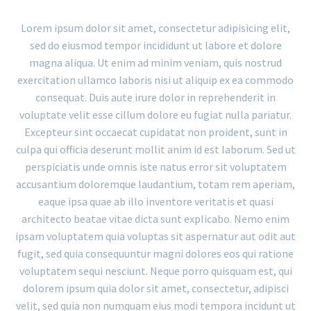
Lorem ipsum dolor sit amet, consectetur adipisicing elit,
sed do eiusmod tempor incididunt ut labore et dolore
magna aliqua. Ut enim ad minim veniam, quis nostrud
exercitation ullamco laboris nisi ut aliquip ex ea commodo
consequat. Duis aute irure dolor in reprehenderit in
voluptate velit esse cillum dolore eu fugiat nulla pariatur.
Excepteur sint occaecat cupidatat non proident, sunt in
culpa qui officia deserunt mollit anim id est laborum. Sed ut
perspiciatis unde omnis iste natus error sit voluptatem
accusantium doloremque laudantium, totam rem aperiam,
eaque ipsa quae ab illo inventore veritatis et quasi
architecto beatae vitae dicta sunt explicabo. Nemo enim
ipsam voluptatem quia voluptas sit aspernatur aut odit aut
fugit, sed quia consequuntur magni dolores eos qui ratione
voluptatem sequi nesciunt. Neque porro quisquam est, qui
dolorem ipsum quia dolor sit amet, consectetur, adipisci
velit, sed quia non numquam eius modi tempora incidunt ut