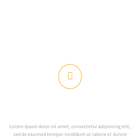


THE GEM IS AWESOME!
Lorem ipsum dolor sit amet, consectetur adipisicing elit,
sed do eiusmod tempor incididunt ut labore et dolore