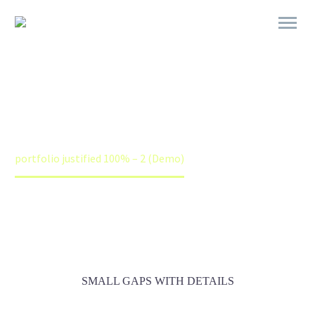


PORTFOLIO
JUSTIFIED
100%
Home
Portfolios (Demo)
Justified Portfolio Grid Demo (Demo)
portfolio justified 100% – 2 (Demo)
SMALL GAPS WITH DETAILS