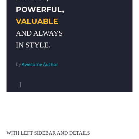
POWERFUL,
VALUABLE
AND ALWAYS
IN STYLE.
by
Awesome Author


WITH LEFT SIDEBAR AND DETAILS