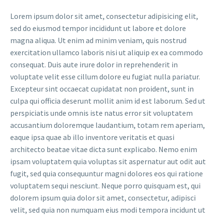
Lorem ipsum dolor sit amet, consectetur adipisicing elit,
sed do eiusmod tempor incididunt ut labore et dolore
magna aliqua. Ut enim ad minim veniam, quis nostrud
exercitation ullamco laboris nisi ut aliquip ex ea commodo
consequat. Duis aute irure dolor in reprehenderit in
voluptate velit esse cillum dolore eu fugiat nulla pariatur.
Excepteur sint occaecat cupidatat non proident, sunt in
culpa qui officia deserunt mollit anim id est laborum. Sed ut
perspiciatis unde omnis iste natus error sit voluptatem
accusantium doloremque laudantium, totam rem aperiam,
eaque ipsa quae ab illo inventore veritatis et quasi
architecto beatae vitae dicta sunt explicabo. Nemo enim
ipsam voluptatem quia voluptas sit aspernatur aut odit aut
fugit, sed quia consequuntur magni dolores eos qui ratione
voluptatem sequi nesciunt. Neque porro quisquam est, qui
dolorem ipsum quia dolor sit amet, consectetur, adipisci
velit, sed quia non numquam eius modi tempora incidunt ut