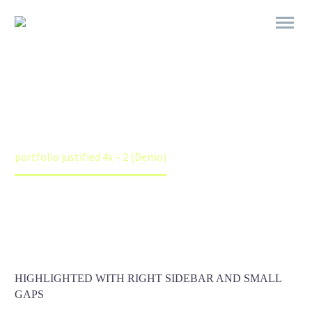


PORTFOLIO
JUSTIFIED
4X
Home
Portfolios (Demo)
Justified Portfolio Grid Demo (Demo)
portfolio justified 4x – 2 (Demo)
HIGHLIGHTED WITH RIGHT SIDEBAR AND SMALL
GAPS