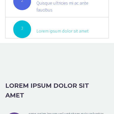
2
Quisque ultricies mi ac ante
faucibus
3
Lorem ipsum dolor sit amet
LOREM IPSUM DOLOR SIT
AMET
emo enim ipsam vol uptatem quia voluptas