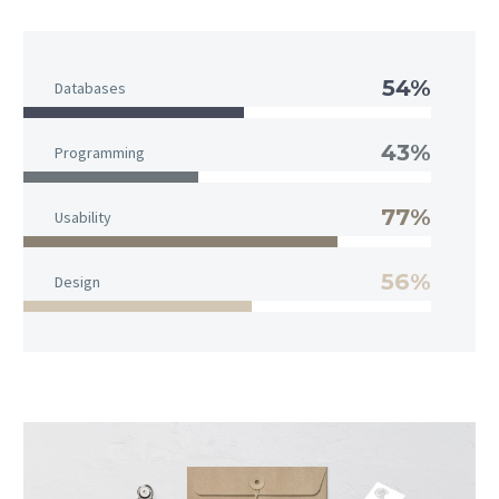
54%
Databases
43%
Programming
77%
Usability
56%
Design